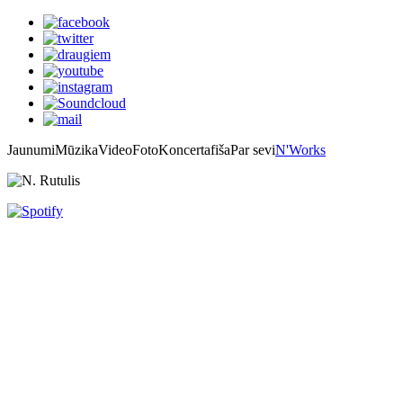
Jaunumi
Mūzika
Video
Foto
Koncertafiša
Par sevi
N'Works