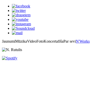
Jaunumi
Mūzika
Video
Foto
Koncertafiša
Par sevi
N'Works