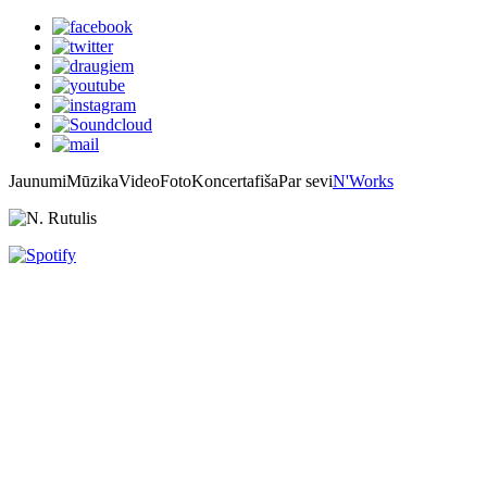
Jaunumi
Mūzika
Video
Foto
Koncertafiša
Par sevi
N'Works