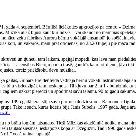
71. gada 4. septembrī. Bērnībā lielākoties apgrozījos pa centru – Dzirn
. Mūzika allaž bijusi kaut kur līdzās – vai skanot no mammas spēlētajā
iku nonācu zeķu fabrikas Aurora bērnu vokālajā ansamblī, jo spēlēt klav
olas korī, un vakaros, manuprāt otrdienās, no 23.20 tupēju pie mazā rad
ka skrūvēti un tjūnēti, tam laikam, spējīgi mopēdi, kas ļāva man piedal
fikācijas sacensības Bieriņu parka trasē, gandrīz katru otrdienu, ļāva 
irojusies, toreiz priekšroku devu mūzikai.
 gaitas, Gunāra Freidenfelda vadītajā bērnu vokāli instrumentālajā ans
, es biju visdedzīgāk tam noskaņots. Tā kļuvu par 2 in 1 - bundzinieku 
ņu zagļiem uzkrāt pieredzi un spodrināt savu talantu. 90-to gadu sākumā,
augļus. 1995.gadā ierakstīju savu pirmo solodziesmu – Raimonda Tigul
, grupā Take it such, kuras līderis bija Jānis Stībelis. 1997.gadā, Jāņa
mazā!
nu no brāļu lomām, atsaucos. Tieši Mūzikas akadēmijā notika mana pirm
tviešu tautasdziesmas, ieskaņotas kopā ar Dzeguzīti. Tad 1996.gadā iesk
Nr.1 "Vecā ratiņa" aptaujā.