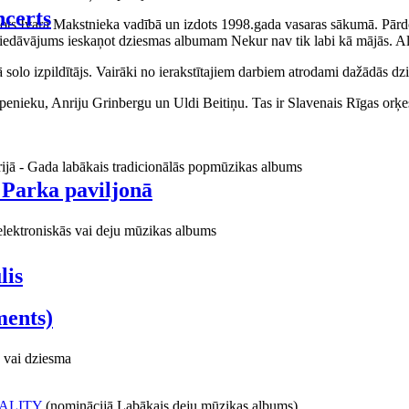
certs
aņots Ivara Makstnieka vadībā un izdots 1998.gada vasaras sākumā. Pārdo
piedāvājums ieskaņot dziesmas albumam Nekur nav tik labi kā mājās. Al
o izpildītājs. Vairāki no ierakstītajiem darbiem atrodami dažādās dzie
ieku, Anriju Grinbergu un Uldi Beitiņu. Tas ir Slavenais Rīgas orķes
rijā - Gada labākais tradicionālās popmūzikas albums
 Parka paviljonā
elektroniskās vai deju mūzikas albums
lis
ments)
 vai dziesma
ALITY
(nominācijā Labākais deju mūzikas albums)