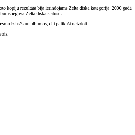
to kopiju rezultātā bija ierindojams Zelta diska kategorijā. 2000.gadā
bums ieguva Zelta diska statusu.
smu izlasēs un albumos, citi palikuši neizdoti.
tris.