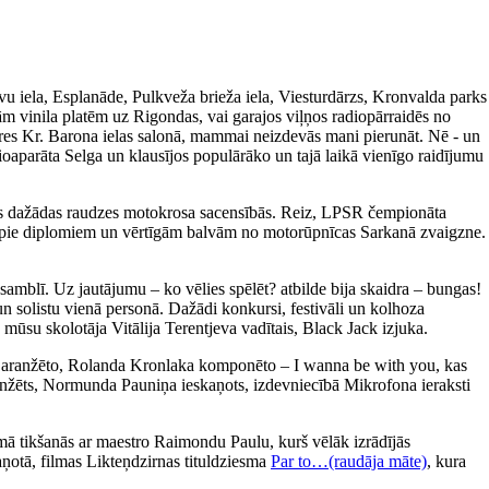
avu iela, Esplanāde, Pulkveža brieža iela, Viesturdārzs, Kronvalda parks
m vinila platēm uz Rigondas, vai garajos viļņos radiopārraidēs no
ieres Kr. Barona ielas salonā, mammai neizdevās mani pierunāt. Nē - un
ioaparāta Selga un klausījos populārāko un tajā laikā vienīgo raidījumu
īties dažādas raudzes motokrosa sacensībās. Reiz, LPSR čempionāta
tikt pie diplomiem un vērtīgām balvām no motorūpnīcas Sarkanā zvaigzne.
amblī. Uz jautājumu – ko vēlies spēlēt? atbilde bija skaidra – bungas!
un solistu vienā personā. Dažādi konkursi, festivāli un kolhoza
 mūsu skolotāja Vitālija Terentjeva vadītais, Black Jack izjuka.
a aranžēto, Rolanda Kronlaka komponēto – I wanna be with you, kas
 aranžēts, Normunda Pauniņa ieskaņots, izdevniecībā Mikrofona ieraksti
ā tikšanās ar maestro Raimondu Paulu, kurš vēlāk izrādījās
aņotā, filmas Likteņdzirnas tituldziesma
Par to…(raudāja māte)
, kura