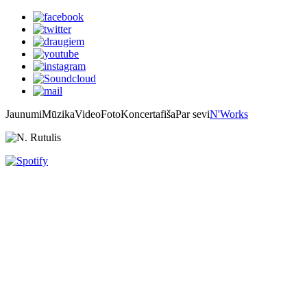
Jaunumi
Mūzika
Video
Foto
Koncertafiša
Par sevi
N'Works