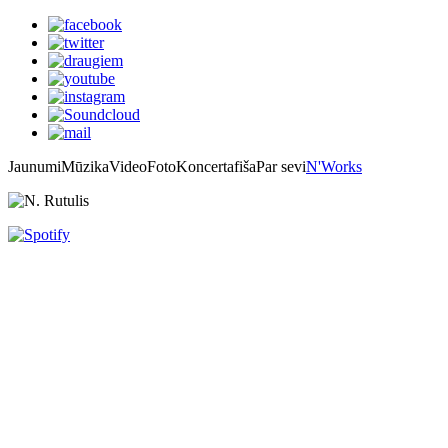
Jaunumi
Mūzika
Video
Foto
Koncertafiša
Par sevi
N'Works