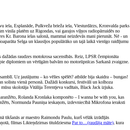
avu iela, Esplanāde, Pulkveža brieža iela, Viesturdārzs, Kronvalda parks
m vinila platēm uz Rigondas, vai garajos viļņos radiopārraidēs no
ieres Kr. Barona ielas salonā, mammai neizdevās mani pierunāt. Nē - un
ioaparāta Selga un klausījos populārāko un tajā laikā vienīgo raidījumu
īties dažādas raudzes motokrosa sacensībās. Reiz, LPSR čempionāta
tikt pie diplomiem un vērtīgām balvām no motorūpnīcas Sarkanā zvaigzne.
amblī. Uz jautājumu – ko vēlies spēlēt? atbilde bija skaidra – bungas!
un solistu vienā personā. Dažādi konkursi, festivāli un kolhoza
 mūsu skolotāja Vitālija Terentjeva vadītais, Black Jack izjuka.
a aranžēto, Rolanda Kronlaka komponēto – I wanna be with you, kas
 aranžēts, Normunda Pauniņa ieskaņots, izdevniecībā Mikrofona ieraksti
ā tikšanās ar maestro Raimondu Paulu, kurš vēlāk izrādījās
aņotā, filmas Likteņdzirnas tituldziesma
Par to…(raudāja māte)
, kura