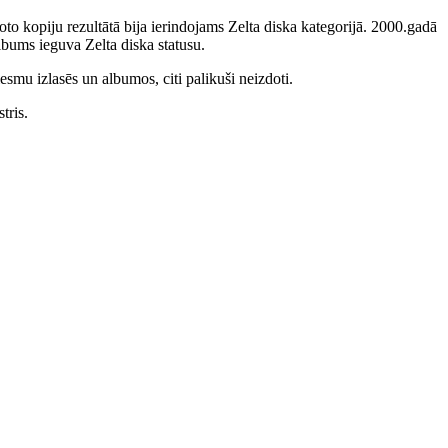
to kopiju rezultātā bija ierindojams Zelta diska kategorijā. 2000.gadā
bums ieguva Zelta diska statusu.
smu izlasēs un albumos, citi palikuši neizdoti.
tris.