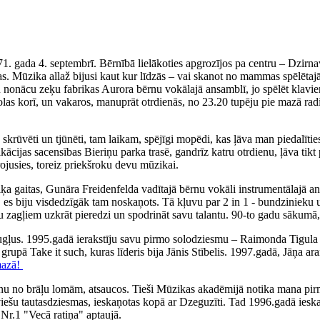
71. gada 4. septembrī. Bērnībā lielākoties apgrozījos pa centru – Dzirn
. Mūzika allaž bijusi kaut kur līdzās – vai skanot no mammas spēlētajā
iku nonācu zeķu fabrikas Aurora bērnu vokālajā ansamblī, jo spēlēt klav
olas korī, un vakaros, manuprāt otrdienās, no 23.20 tupēju pie mazā rad
ka skrūvēti un tjūnēti, tam laikam, spējīgi mopēdi, kas ļāva man piedal
fikācijas sacensības Bieriņu parka trasē, gandrīz katru otrdienu, ļāva 
irojusies, toreiz priekšroku devu mūzikai.
 gaitas, Gunāra Freidenfelda vadītajā bērnu vokāli instrumentālajā ans
, es biju visdedzīgāk tam noskaņots. Tā kļuvu par 2 in 1 - bundzinieku 
ņu zagļiem uzkrāt pieredzi un spodrināt savu talantu. 90-to gadu sākumā,
augļus. 1995.gadā ierakstīju savu pirmo solodziesmu – Raimonda Tigul
, grupā Take it such, kuras līderis bija Jānis Stībelis. 1997.gadā, Jāņa
mazā!
nu no brāļu lomām, atsaucos. Tieši Mūzikas akadēmijā notika mana pirm
tviešu tautasdziesmas, ieskaņotas kopā ar Dzeguzīti. Tad 1996.gadā iesk
Nr.1 "Vecā ratiņa" aptaujā.