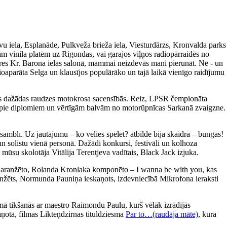
avu iela, Esplanāde, Pulkveža brieža iela, Viesturdārzs, Kronvalda parks
m vinila platēm uz Rigondas, vai garajos viļņos radiopārraidēs no
ieres Kr. Barona ielas salonā, mammai neizdevās mani pierunāt. Nē - un
ioaparāta Selga un klausījos populārāko un tajā laikā vienīgo raidījumu
īties dažādas raudzes motokrosa sacensībās. Reiz, LPSR čempionāta
tikt pie diplomiem un vērtīgām balvām no motorūpnīcas Sarkanā zvaigzne.
amblī. Uz jautājumu – ko vēlies spēlēt? atbilde bija skaidra – bungas!
un solistu vienā personā. Dažādi konkursi, festivāli un kolhoza
 mūsu skolotāja Vitālija Terentjeva vadītais, Black Jack izjuka.
a aranžēto, Rolanda Kronlaka komponēto – I wanna be with you, kas
 aranžēts, Normunda Pauniņa ieskaņots, izdevniecībā Mikrofona ieraksti
ā tikšanās ar maestro Raimondu Paulu, kurš vēlāk izrādījās
aņotā, filmas Likteņdzirnas tituldziesma
Par to…(raudāja māte)
, kura