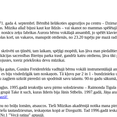
71. gada 4. septembrī. Bērnībā lielākoties apgrozījos pa centru – Dzirn
. Mūzika allaž bijusi kaut kur līdzās – vai skanot no mammas spēlētajā
iku nonācu zeķu fabrikas Aurora bērnu vokālajā ansamblī, jo spēlēt klav
olas korī, un vakaros, manuprāt otrdienās, no 23.20 tupēju pie mazā rad
ka skrūvēti un tjūnēti, tam laikam, spējīgi mopēdi, kas ļāva man piedal
fikācijas sacensības Bieriņu parka trasē, gandrīz katru otrdienu, ļāva 
irojusies, toreiz priekšroku devu mūzikai.
 gaitas, Gunāra Freidenfelda vadītajā bērnu vokāli instrumentālajā ans
, es biju visdedzīgāk tam noskaņots. Tā kļuvu par 2 in 1 - bundzinieku 
ņu zagļiem uzkrāt pieredzi un spodrināt savu talantu. 90-to gadu sākumā,
augļus. 1995.gadā ierakstīju savu pirmo solodziesmu – Raimonda Tigul
, grupā Take it such, kuras līderis bija Jānis Stībelis. 1997.gadā, Jāņa
mazā!
nu no brāļu lomām, atsaucos. Tieši Mūzikas akadēmijā notika mana pirm
tviešu tautasdziesmas, ieskaņotas kopā ar Dzeguzīti. Tad 1996.gadā iesk
Nr.1 "Vecā ratiņa" aptaujā.