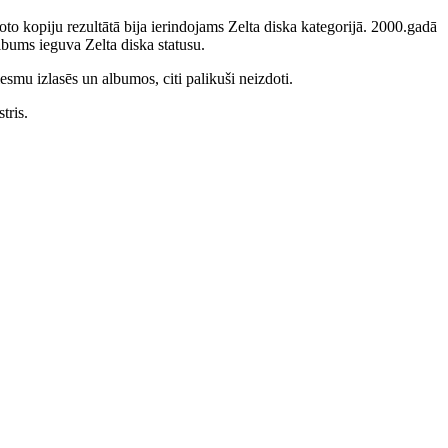
to kopiju rezultātā bija ierindojams Zelta diska kategorijā. 2000.gadā
bums ieguva Zelta diska statusu.
smu izlasēs un albumos, citi palikuši neizdoti.
tris.