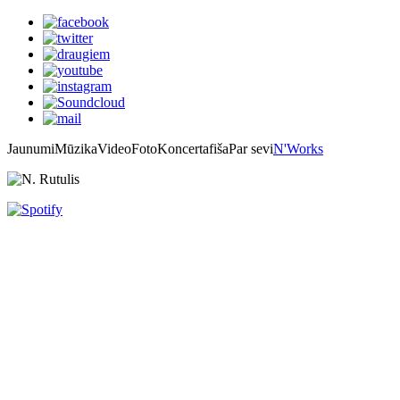
Jaunumi
Mūzika
Video
Foto
Koncertafiša
Par sevi
N'Works