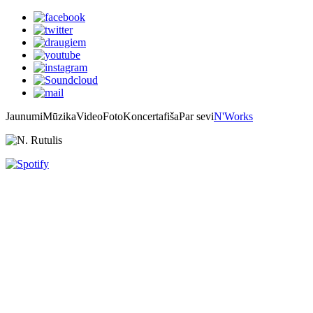
Jaunumi
Mūzika
Video
Foto
Koncertafiša
Par sevi
N'Works