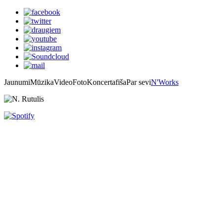
Jaunumi
Mūzika
Video
Foto
Koncertafiša
Par sevi
N'Works