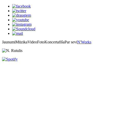
Jaunumi
Mūzika
Video
Foto
Koncertafiša
Par sevi
N'Works