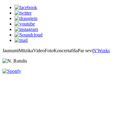
Jaunumi
Mūzika
Video
Foto
Koncertafiša
Par sevi
N'Works