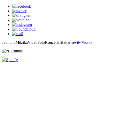
Jaunumi
Mūzika
Video
Foto
Koncertafiša
Par sevi
N'Works