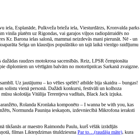
avu iela, Esplanāde, Pulkveža brieža iela, Viesturdārzs, Kronvalda parks
m vinila platēm uz Rigondas, vai garajos viļņos radiopārraidēs no
ieres Kr. Barona ielas salonā, mammai neizdevās mani pierunāt. Nē - un
ioaparāta Selga un klausījos populārāko un tajā laikā vienīgo raidījumu
īties dažādas raudzes motokrosa sacensībās. Reiz, LPSR čempionāta
tikt pie diplomiem un vērtīgām balvām no motorūpnīcas Sarkanā zvaigzne.
amblī. Uz jautājumu – ko vēlies spēlēt? atbilde bija skaidra – bungas!
un solistu vienā personā. Dažādi konkursi, festivāli un kolhoza
 mūsu skolotāja Vitālija Terentjeva vadītais, Black Jack izjuka.
a aranžēto, Rolanda Kronlaka komponēto – I wanna be with you, kas
 aranžēts, Normunda Pauniņa ieskaņots, izdevniecībā Mikrofona ieraksti
ā tikšanās ar maestro Raimondu Paulu, kurš vēlāk izrādījās
aņotā, filmas Likteņdzirnas tituldziesma
Par to…(raudāja māte)
, kura