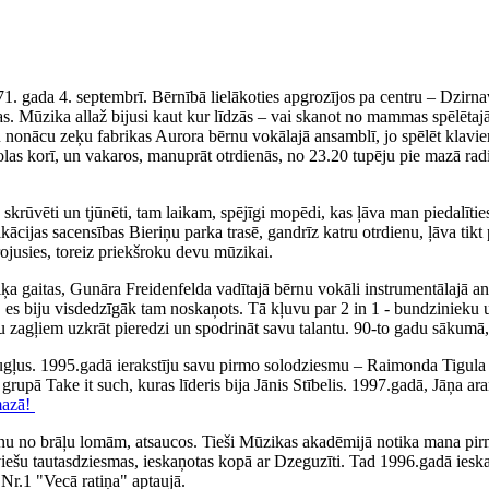
71. gada 4. septembrī. Bērnībā lielākoties apgrozījos pa centru – Dzirn
. Mūzika allaž bijusi kaut kur līdzās – vai skanot no mammas spēlētajā
iku nonācu zeķu fabrikas Aurora bērnu vokālajā ansamblī, jo spēlēt klav
olas korī, un vakaros, manuprāt otrdienās, no 23.20 tupēju pie mazā rad
ka skrūvēti un tjūnēti, tam laikam, spējīgi mopēdi, kas ļāva man piedal
fikācijas sacensības Bieriņu parka trasē, gandrīz katru otrdienu, ļāva 
irojusies, toreiz priekšroku devu mūzikai.
 gaitas, Gunāra Freidenfelda vadītajā bērnu vokāli instrumentālajā ans
, es biju visdedzīgāk tam noskaņots. Tā kļuvu par 2 in 1 - bundzinieku 
ņu zagļiem uzkrāt pieredzi un spodrināt savu talantu. 90-to gadu sākumā,
augļus. 1995.gadā ierakstīju savu pirmo solodziesmu – Raimonda Tigul
, grupā Take it such, kuras līderis bija Jānis Stībelis. 1997.gadā, Jāņa
mazā!
nu no brāļu lomām, atsaucos. Tieši Mūzikas akadēmijā notika mana pirm
tviešu tautasdziesmas, ieskaņotas kopā ar Dzeguzīti. Tad 1996.gadā iesk
Nr.1 "Vecā ratiņa" aptaujā.