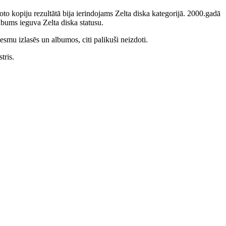
to kopiju rezultātā bija ierindojams Zelta diska kategorijā. 2000.gadā
bums ieguva Zelta diska statusu.
smu izlasēs un albumos, citi palikuši neizdoti.
tris.