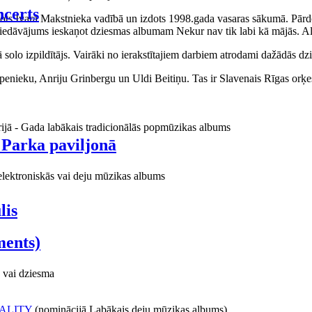
certs
aņots Ivara Makstnieka vadībā un izdots 1998.gada vasaras sākumā. Pārdo
piedāvājums ieskaņot dziesmas albumam Nekur nav tik labi kā mājās. Al
o izpildītājs. Vairāki no ierakstītajiem darbiem atrodami dažādās dzie
ieku, Anriju Grinbergu un Uldi Beitiņu. Tas ir Slavenais Rīgas orķes
rijā - Gada labākais tradicionālās popmūzikas albums
 Parka paviljonā
elektroniskās vai deju mūzikas albums
lis
ments)
 vai dziesma
ALITY
(nominācijā Labākais deju mūzikas albums)