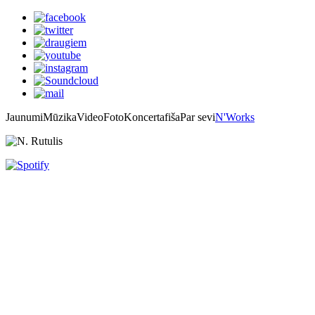
Jaunumi
Mūzika
Video
Foto
Koncertafiša
Par sevi
N'Works