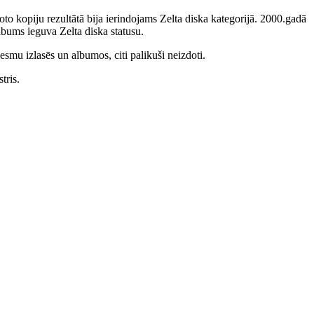
to kopiju rezultātā bija ierindojams Zelta diska kategorijā. 2000.gadā
bums ieguva Zelta diska statusu.
smu izlasēs un albumos, citi palikuši neizdoti.
tris.