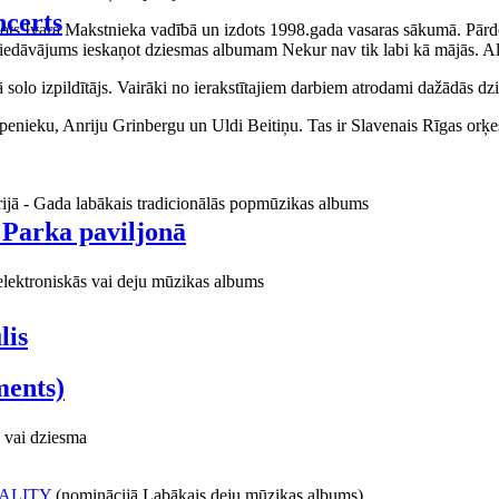
certs
aņots Ivara Makstnieka vadībā un izdots 1998.gada vasaras sākumā. Pārdo
piedāvājums ieskaņot dziesmas albumam Nekur nav tik labi kā mājās. Al
o izpildītājs. Vairāki no ierakstītajiem darbiem atrodami dažādās dzie
ieku, Anriju Grinbergu un Uldi Beitiņu. Tas ir Slavenais Rīgas orķes
rijā - Gada labākais tradicionālās popmūzikas albums
 Parka paviljonā
elektroniskās vai deju mūzikas albums
lis
ments)
 vai dziesma
ALITY
(nominācijā Labākais deju mūzikas albums)