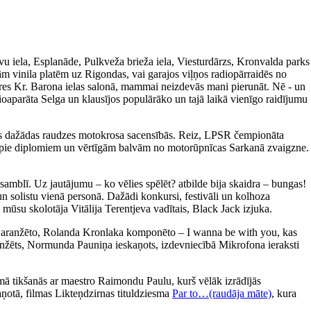
avu iela, Esplanāde, Pulkveža brieža iela, Viesturdārzs, Kronvalda parks
m vinila platēm uz Rigondas, vai garajos viļņos radiopārraidēs no
ieres Kr. Barona ielas salonā, mammai neizdevās mani pierunāt. Nē - un
ioaparāta Selga un klausījos populārāko un tajā laikā vienīgo raidījumu
īties dažādas raudzes motokrosa sacensībās. Reiz, LPSR čempionāta
tikt pie diplomiem un vērtīgām balvām no motorūpnīcas Sarkanā zvaigzne.
amblī. Uz jautājumu – ko vēlies spēlēt? atbilde bija skaidra – bungas!
un solistu vienā personā. Dažādi konkursi, festivāli un kolhoza
 mūsu skolotāja Vitālija Terentjeva vadītais, Black Jack izjuka.
a aranžēto, Rolanda Kronlaka komponēto – I wanna be with you, kas
 aranžēts, Normunda Pauniņa ieskaņots, izdevniecībā Mikrofona ieraksti
ā tikšanās ar maestro Raimondu Paulu, kurš vēlāk izrādījās
aņotā, filmas Likteņdzirnas tituldziesma
Par to…(raudāja māte)
, kura