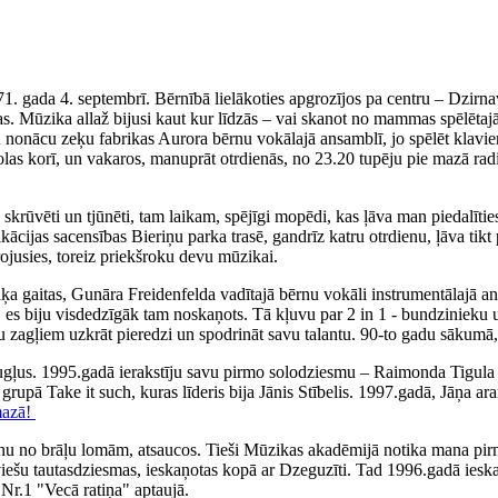
71. gada 4. septembrī. Bērnībā lielākoties apgrozījos pa centru – Dzirn
. Mūzika allaž bijusi kaut kur līdzās – vai skanot no mammas spēlētajā
iku nonācu zeķu fabrikas Aurora bērnu vokālajā ansamblī, jo spēlēt klav
olas korī, un vakaros, manuprāt otrdienās, no 23.20 tupēju pie mazā rad
ka skrūvēti un tjūnēti, tam laikam, spējīgi mopēdi, kas ļāva man piedal
fikācijas sacensības Bieriņu parka trasē, gandrīz katru otrdienu, ļāva 
irojusies, toreiz priekšroku devu mūzikai.
 gaitas, Gunāra Freidenfelda vadītajā bērnu vokāli instrumentālajā ans
, es biju visdedzīgāk tam noskaņots. Tā kļuvu par 2 in 1 - bundzinieku 
ņu zagļiem uzkrāt pieredzi un spodrināt savu talantu. 90-to gadu sākumā,
augļus. 1995.gadā ierakstīju savu pirmo solodziesmu – Raimonda Tigul
, grupā Take it such, kuras līderis bija Jānis Stībelis. 1997.gadā, Jāņa
mazā!
nu no brāļu lomām, atsaucos. Tieši Mūzikas akadēmijā notika mana pirm
tviešu tautasdziesmas, ieskaņotas kopā ar Dzeguzīti. Tad 1996.gadā iesk
Nr.1 "Vecā ratiņa" aptaujā.