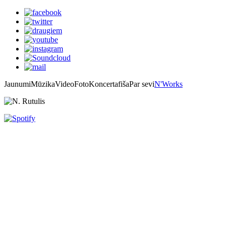
Jaunumi
Mūzika
Video
Foto
Koncertafiša
Par sevi
N'Works