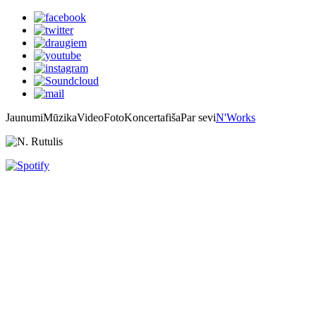
Jaunumi
Mūzika
Video
Foto
Koncertafiša
Par sevi
N'Works