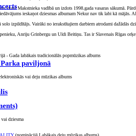
certs
aņots Ivara Makstnieka vadībā un izdots 1998.gada vasaras sākumā. Pārdo
piedāvājums ieskaņot dziesmas albumam Nekur nav tik labi kā mājās. Al
o izpildītājs. Vairāki no ierakstītajiem darbiem atrodami dažādās dzie
ieku, Anriju Grinbergu un Uldi Beitiņu. Tas ir Slavenais Rīgas orķes
rijā - Gada labākais tradicionālās popmūzikas albums
 Parka paviljonā
elektroniskās vai deju mūzikas albums
lis
ments)
 vai dziesma
ALITY
(nominācijā Labākais deju mūzikas albums)