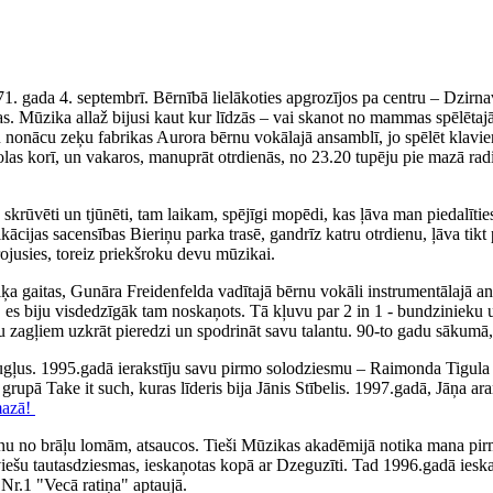
71. gada 4. septembrī. Bērnībā lielākoties apgrozījos pa centru – Dzirn
. Mūzika allaž bijusi kaut kur līdzās – vai skanot no mammas spēlētajā
iku nonācu zeķu fabrikas Aurora bērnu vokālajā ansamblī, jo spēlēt klav
olas korī, un vakaros, manuprāt otrdienās, no 23.20 tupēju pie mazā rad
ka skrūvēti un tjūnēti, tam laikam, spējīgi mopēdi, kas ļāva man piedal
fikācijas sacensības Bieriņu parka trasē, gandrīz katru otrdienu, ļāva 
irojusies, toreiz priekšroku devu mūzikai.
 gaitas, Gunāra Freidenfelda vadītajā bērnu vokāli instrumentālajā ans
, es biju visdedzīgāk tam noskaņots. Tā kļuvu par 2 in 1 - bundzinieku 
ņu zagļiem uzkrāt pieredzi un spodrināt savu talantu. 90-to gadu sākumā,
augļus. 1995.gadā ierakstīju savu pirmo solodziesmu – Raimonda Tigul
, grupā Take it such, kuras līderis bija Jānis Stībelis. 1997.gadā, Jāņa
mazā!
nu no brāļu lomām, atsaucos. Tieši Mūzikas akadēmijā notika mana pirm
tviešu tautasdziesmas, ieskaņotas kopā ar Dzeguzīti. Tad 1996.gadā iesk
Nr.1 "Vecā ratiņa" aptaujā.