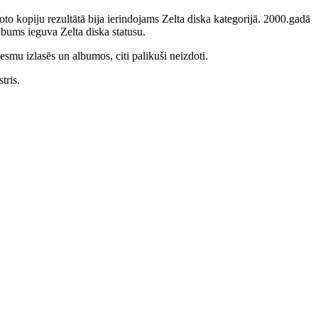
to kopiju rezultātā bija ierindojams Zelta diska kategorijā. 2000.gadā
bums ieguva Zelta diska statusu.
smu izlasēs un albumos, citi palikuši neizdoti.
tris.