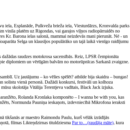
avu iela, Esplanāde, Pulkveža brieža iela, Viesturdārzs, Kronvalda parks
m vinila platēm uz Rigondas, vai garajos viļņos radiopārraidēs no
ieres Kr. Barona ielas salonā, mammai neizdevās mani pierunāt. Nē - un
ioaparāta Selga un klausījos populārāko un tajā laikā vienīgo raidījumu
īties dažādas raudzes motokrosa sacensībās. Reiz, LPSR čempionāta
tikt pie diplomiem un vērtīgām balvām no motorūpnīcas Sarkanā zvaigzne.
amblī. Uz jautājumu – ko vēlies spēlēt? atbilde bija skaidra – bungas!
un solistu vienā personā. Dažādi konkursi, festivāli un kolhoza
 mūsu skolotāja Vitālija Terentjeva vadītais, Black Jack izjuka.
a aranžēto, Rolanda Kronlaka komponēto – I wanna be with you, kas
 aranžēts, Normunda Pauniņa ieskaņots, izdevniecībā Mikrofona ieraksti
ā tikšanās ar maestro Raimondu Paulu, kurš vēlāk izrādījās
aņotā, filmas Likteņdzirnas tituldziesma
Par to…(raudāja māte)
, kura