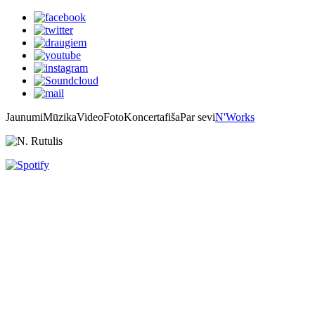
Jaunumi
Mūzika
Video
Foto
Koncertafiša
Par sevi
N'Works