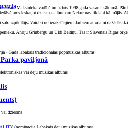
certs
aņots Ivara Makstnieka vadībā un izdots 1998.gada vasaras sākumā. Pārdo
piedāvājums ieskaņot dziesmas albumam Nekur nav tik labi kā mājās. Al
o izpildītājs. Vairāki no ierakstītajiem darbiem atrodami dažādās dzie
ieku, Anriju Grinbergu un Uldi Beitiņu. Tas ir Slavenais Rīgas orķes
rijā - Gada labākais tradicionālās popmūzikas albums
 Parka paviljonā
elektroniskās vai deju mūzikas albums
lis
ments)
 vai dziesma
ALITY
(nominācijā Labākais deju mūzikas albums)