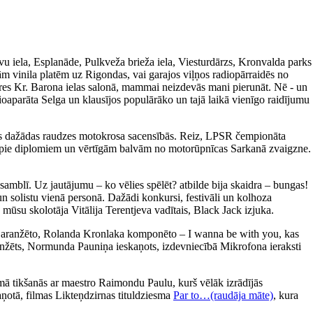
avu iela, Esplanāde, Pulkveža brieža iela, Viesturdārzs, Kronvalda parks
m vinila platēm uz Rigondas, vai garajos viļņos radiopārraidēs no
ieres Kr. Barona ielas salonā, mammai neizdevās mani pierunāt. Nē - un
ioaparāta Selga un klausījos populārāko un tajā laikā vienīgo raidījumu
īties dažādas raudzes motokrosa sacensībās. Reiz, LPSR čempionāta
tikt pie diplomiem un vērtīgām balvām no motorūpnīcas Sarkanā zvaigzne.
amblī. Uz jautājumu – ko vēlies spēlēt? atbilde bija skaidra – bungas!
un solistu vienā personā. Dažādi konkursi, festivāli un kolhoza
 mūsu skolotāja Vitālija Terentjeva vadītais, Black Jack izjuka.
a aranžēto, Rolanda Kronlaka komponēto – I wanna be with you, kas
 aranžēts, Normunda Pauniņa ieskaņots, izdevniecībā Mikrofona ieraksti
ā tikšanās ar maestro Raimondu Paulu, kurš vēlāk izrādījās
aņotā, filmas Likteņdzirnas tituldziesma
Par to…(raudāja māte)
, kura