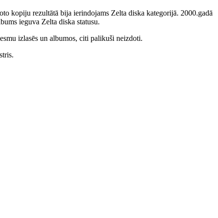
to kopiju rezultātā bija ierindojams Zelta diska kategorijā. 2000.gadā
bums ieguva Zelta diska statusu.
smu izlasēs un albumos, citi palikuši neizdoti.
tris.