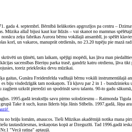
71. gada 4. septembrī. Bērnībā lielākoties apgrozījos pa centru – Dzirn
. Mūzika allaž bijusi kaut kur līdzās – vai skanot no mammas spēlētajā
iku nonācu zeķu fabrikas Aurora bērnu vokālajā ansamblī, jo spēlēt klav
olas korī, un vakaros, manuprāt otrdienās, no 23.20 tupēju pie mazā rad
ka skrūvēti un tjūnēti, tam laikam, spējīgi mopēdi, kas ļāva man piedal
fikācijas sacensības Bieriņu parka trasē, gandrīz katru otrdienu, ļāva 
irojusies, toreiz priekšroku devu mūzikai.
 gaitas, Gunāra Freidenfelda vadītajā bērnu vokāli instrumentālajā ans
, es biju visdedzīgāk tam noskaņots. Tā kļuvu par 2 in 1 - bundzinieku 
ņu zagļiem uzkrāt pieredzi un spodrināt savu talantu. 90-to gadu sākumā,
augļus. 1995.gadā ierakstīju savu pirmo solodziesmu – Raimonda Tigul
, grupā Take it such, kuras līderis bija Jānis Stībelis. 1997.gadā, Jāņa
mazā!
nu no brāļu lomām, atsaucos. Tieši Mūzikas akadēmijā notika mana pirm
tviešu tautasdziesmas, ieskaņotas kopā ar Dzeguzīti. Tad 1996.gadā iesk
Nr.1 "Vecā ratiņa" aptaujā.