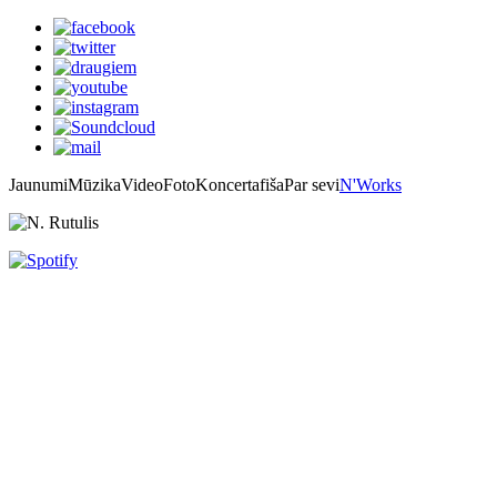
Jaunumi
Mūzika
Video
Foto
Koncertafiša
Par sevi
N'Works