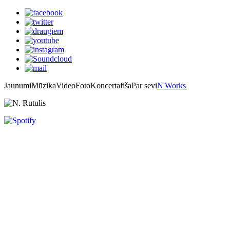
Jaunumi
Mūzika
Video
Foto
Koncertafiša
Par sevi
N'Works